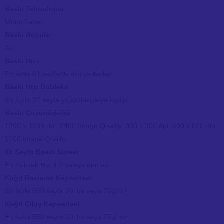
Baskı Teknolojisi
Mono Lazer
Baskı Boyutu
A4
Baskı Hızı
En fazla 61 sayfa/dakika’ya kadar
Baskı Hızı Dubleks
En fazla 37 sayfa yüzü/dakika’ya kadar
Baskı Çözünürlüğü
1200 x 1200 dpi, 2400 Image Quality, 300 x 300 dpi, 600 x 600 dpi,
1200 Image Quality
İlk Sayfa Baskı Süresi
En Yüksek Hız 4.2 saniye’den az
Kağıt Besleme Kapasitesi
En fazla 650 sayfa 20 lbs veya 75g/m2
Kağıt Çıkış Kapasitesi
En fazla 550 sayfa 20 lbs veya 75g/m2