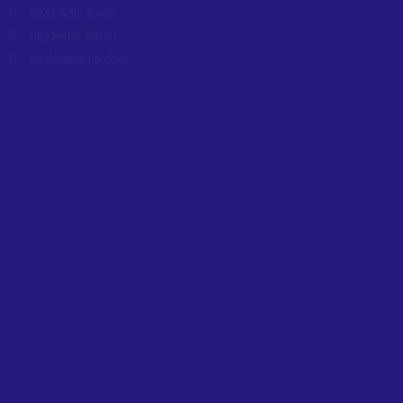
0232-435-3040
0232-486-66-01
bilgi@a4grup.com