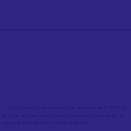
Fotokopi Yazıcı Kiralama
Tek
ve
çift
taraflı
yazdırma
seçeneği
sunan
Lexmark MS82
3
dn
ile
,
çalışma
grubunuzun
;
yüksek
performans
,
güvenilirlik
,
ve
güvenlik
gereksinimlerini
karşılayabilirsiniz
.