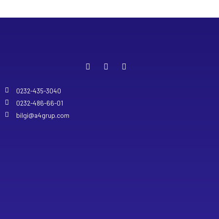
0232-435-3040
0232-486-66-01
bilgi@a4grup.com