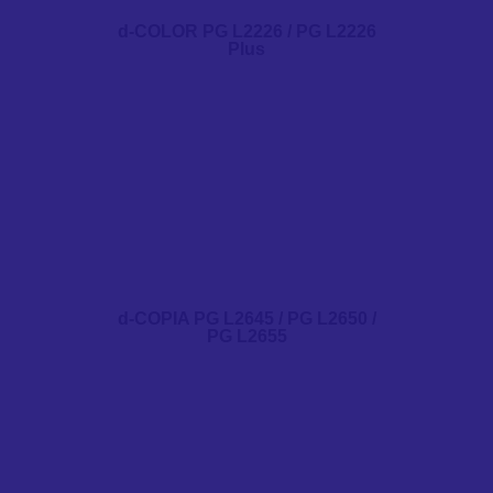
d-COLOR PG L2226 / PG L2226
Plus
d-COPIA PG L2645 / PG L2650 /
PG L2655