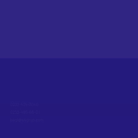
0232-435-3040
0232-486-66-01
bilgi@a4grup.com