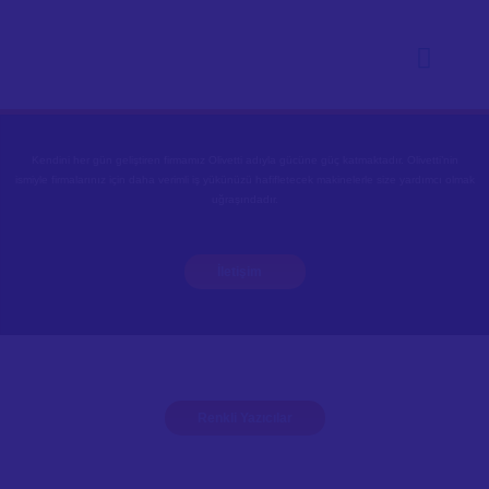
Fotokopi Yazıcı Kiralama
Kendini her gün geliştiren firmamız Olivetti adıyla gücüne güç katmaktadır. Olivetti’nin
ismiyle firmalarınız için daha verimli iş yükünüzü hafifletecek makinelerle size yardımcı olmak
uğraşındadır.
İletişim
Renkli Yazıcılar