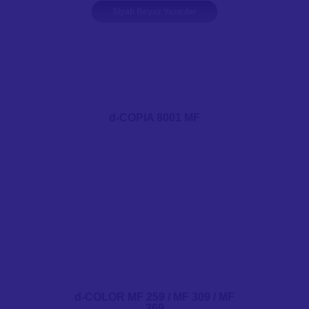
Siyah Beyaz Yazıcılar
d-COPIA 8001 MF
d-COLOR MF 259 / MF 309 / MF
369