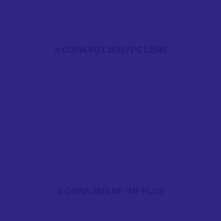
d-COPIA PG L2535 / PG L2540
d-COPIA 3524 MF / MF PLUS