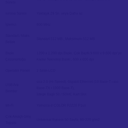
Süresi
ısınma Süresi
Yaklaşık 29 Sn. veya Daha az
İşlemci
800 MHz
Standart / Maks.
Standart 512 MB., Maksimum 512 MB.
Bellek
Baskı
1200 x 1.200 dpi Baskı. Çok Baytlı 9.600 x 9.600 dpi’ye
Çözünürlüğü
Kadar Teknoloji Baskı , 600 x 600 dpi
Operatör Paneli
2 Sıralı LCD
usa 2.0 (Hi-Speed). Gigabit Ethernet (10 Base-T ı ıoo
USB Ara
Base-TX ı 1000 Base-T),
Birimler
İstege Baglı 50 / SDHC Kart Slot
Wi-Fi
Yalnızca d·COLOR P2226 P1us
Çok Amaçlı Giriş
Universal Bypass 50 Sayfa, 60-220 g/m2
Tepsisi