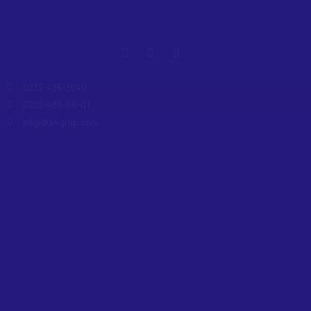
0232-435-3040
0232-486-66-01
bilgi@a4grup.com