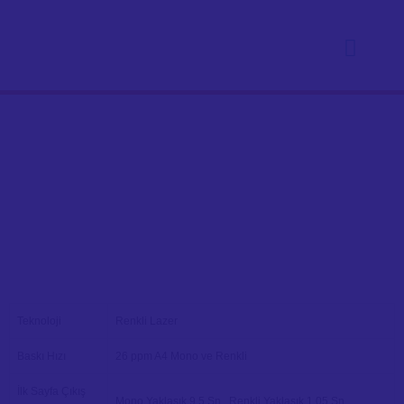
Fotokopi Yazıcı Kiralama
Teknoloji
Renkli Lazer
Baskı Hızı
26 ppm A4 Mono ve Renkli
İlk Sayfa Çıkış
Mono Yaklaşık 9.5 Sn., Renkli Yaklaşık 1.05 Sn.