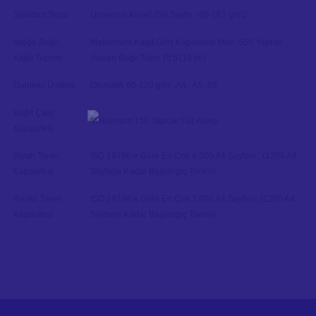
Standart Tepsi
Universal Kaset 250 Sayfa · 60-163 g/m2
İsteğe Bağlı
Maksimum Kagıt Giriş Kapasitesi Max: 550 Yaprak
Kağıt Tepsisi
(İsıege Baglı Tepsi Pf.5110 ile)
Dubleks Ünitesi
Otomatik 60-120 g/m’. A4 , AS, 85
Kağıt Çıkış
Maksimum 150 Yaprak Yüz Aşagı
Kapasitesi
Siyah Taner
ISO 19798’e Göre En Çok 4.000 A4 Sayfası , (1200 A4
Kapasitesi
Sayfaya Kadar Başlangıç Toneri)
Renkli Taner
ISO 19798’e Göre En Çok 3.000 A4 Sayfası, (1200 A4
Kapasitesi
Sayfaya Kadar Başlangıç Toneri)