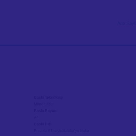
Ana Sayf
Baskı Teknolojisi
Mono Lazer
Baskı Boyutu
A4
Baskı Hızı
En fazla 61 sayfa/dakika’ya kadar