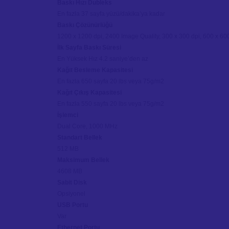
Baskı Hızı Dubleks
En fazla 37 sayfa yüzü/dakika’ya kadar
Baskı Çözünürlüğü
1200 x 1200 dpi, 2400 Image Quality, 300 x 300 dpi, 600 x 60
İlk Sayfa Baskı Süresi
En Yüksek Hız 4.2 saniye’den az
Kağıt Besleme Kapasitesi
En fazla 650 sayfa 20 lbs veya 75g/m2
Kağıt Çıkış Kapasitesi
En fazla 550 sayfa 20 lbs veya 75g/m2
İşlemci
Dual Core, 1000 MHz
Standart Bellek
512 MB
Maksimum Bellek
4608 MB
Sabit Disk
Opsiyonel
USB Portu
Var
Ethernet Portu