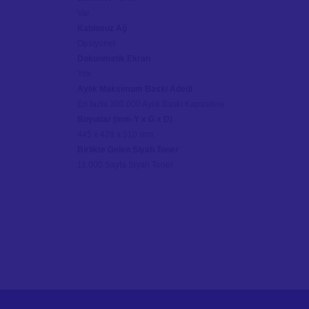
Var
Kablosuz Ağ
Opsiyonel
Dokunmatik Ekran
Yok
Aylık Maksimum Baskı Adedi
En fazla 300.000 Aylık Baskı Kapasitesi
Boyutlar (mm-Y x G x D)
445 x 428 x 510 mm.
Birlikte Gelen Siyah Toner
11.000 Sayfa Siyah Toner